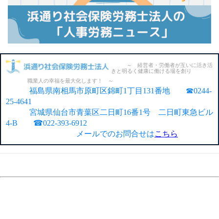
～ 経営者・労働者が互いに活き活
きと明るく健康に働ける場を創り
職業人の幸福を最大化します！ ～
福島県南相馬市原町区錦町1丁目131番地 ☎0244-
25-4641
宮城県仙台市青葉区二日町16番1号 二日町東急ビル
4-B ☎022-393-6912
メールでのお問合せは
こちら