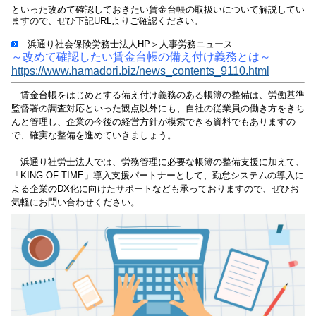
といった改めて確認しておきたい賃金台帳の取扱いについて
解説してい
ますので、
ぜひ下記URLよりご確認ください。
浜通り社会保険労務士法人HP＞人事労務ニュース
～改めて確認したい賃金台帳の備え付け義務とは
～
https://www.hamadori.biz/news_contents_9110.html
賃金台帳をはじめとする備え付け義務のある帳簿の整備は、労働基準
監督署の調査対応といった観点以外にも、自社の従業員の働き方をきち
んと管理し、企業の今後の経営方針が模索できる資料でもありますの
で、確実な整備を進めていきましょう
。
浜通り社労士法人では、労務管理に必要な帳簿の整備支援に加えて、
「KING OF TIME」導入支援パートナーとして、
勤怠システムの導入に
よる企業のDX化に向けたサポートなども承っております
ので、ぜひお
気軽にお問い合わせください。