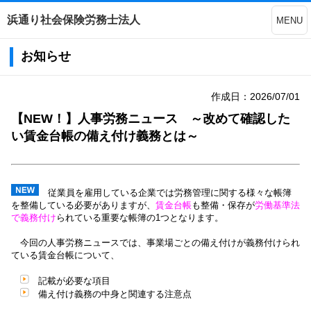
浜通り社会保険労務士法人
MENU
お知らせ
作成日：2026/07/01
【NEW！】人事労務ニュース ～改めて確認した
い賃金台帳の備え付け義務とは～
従業員を雇用している企業では労務管理に関する様々な帳簿
を整備している必要がありますが、
賃金台帳
も整備・保存が
労働基準法
で義務付け
られている重要な帳簿の1つとなります。
今回の人事労務ニュースでは、事業場ごとの備え付けが義務付けられ
ている
賃金台帳
について
、
記載が必要な項目
備え付け義務の中身と関連する注意点