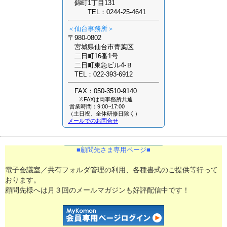
錦町1丁目131
TEL：0244-25-4641
＜仙台事務所＞
〒980-0802
宮城県仙台市青葉区
二日町16番1号
二日町東急ビル4-Ｂ
TEL：022-393-6912
FAX：050-3510-9140
※FAXは両事務所共通
営業時間：9:00~17:00
（土日祝、全体研修日除く）
メールでのお問合せ
■​顧問先さま専用ページ■​
電子会議室／共有フォルダ管理の利用、各種書式のご提供等行って
おります。
顧問先様へは月３回のメールマガジンも好評配信中です！