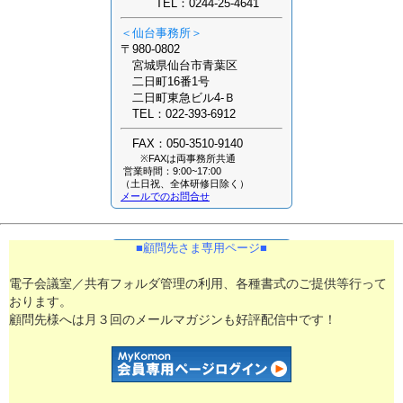
TEL：0244-25-4641
＜仙台事務所＞
〒980-0802
宮城県仙台市青葉区
二日町16番1号
二日町東急ビル4-Ｂ
TEL：022-393-6912
FAX：050-3510-9140
※FAXは両事務所共通
営業時間：9:00~17:00
（土日祝、全体研修日除く）
メールでのお問合せ
■​顧問先さま専用ページ■​
電子会議室／共有フォルダ管理の利用、各種書式のご提供等行って
おります。
顧問先様へは月３回のメールマガジンも好評配信中です！