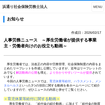
浜通り社会保険労務士法人
MENU
お知らせ
作成日：2026/02/17
人事労務ニュース ～厚生労働省が提供する事業
主・労働者向けのお役立ち動画～
厚生労働省では、法改正の内容や労務管理、社会保険制度の内容をま
とめたリーフレットを作成し公開していますが、近年はリーフレットの
みでなく
解説動画の公開
も増え、
より分かりやすいツールが提供
されて
います。
今回の人事労務ニュースでは、
育児休業等給付
、
ハラスメント
、
メン
タルヘルス
といった3つの項目に関する動画を各ホームページにて紹介
していますので、ぜひニュースの内容と併せてご覧ください。
＜育児休業等給付に関する動画＞
厚生労働省では、 「給付金の紹介動画」 に加えて 「給付金の制度