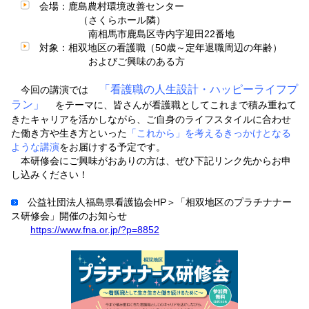
会場：鹿島農村環境改善センター
（さくらホール隣）
南相馬市鹿島区寺内字迎田22番地
対象：相双地区の看護職（50歳～定年退職周辺の年齢）
およびご興味のある方
「看護職の人生設計・ハッピーライフプ
今回の講演では
ラン」
をテーマに、皆さんが看護職としてこれまで積み重ねて
きたキャリアを活かしながら、ご自身のライフスタイルに合わせ
た働き方や生き方といった
「これから」を考えるきっかけとなる
ような講演
をお届けする予定です。
本研修会にご興味がおありの方は、ぜひ下記リンク先からお申
し込みください！
公益社団法人福島県看護協会HP＞「相双地区のプラチナナー
ス研修会」開催のお知らせ
https://www.fna.or.jp/?p=8852