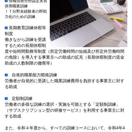
情報技術分野認定実習
併用職業訓練
ＩＴ分野未経験者の即戦
力化
のための訓練
長期教育訓練休暇等
制度
働きながら訓練を受講
するための長期休暇制
度や短時間勤務等制度（所定労働時間の短縮及び所定外労働時間
の免除）を導入する事業主への助成の拡充（長期休暇制度の賃金
助成の人数制限の撤廃等）
自発的職業能力開発訓練
労働者が自発的に受講した職業訓練費用を負担する事業主に対す
る助成
定額制訓練
労働者の多様な訓練の選択・実施を可能とする「定額制訓練」
（サブスクリプション型の研修サービス）を利用する事業主に対
する助成
また、令和４年度から、すべての訓練コースにおいて、令和4年4