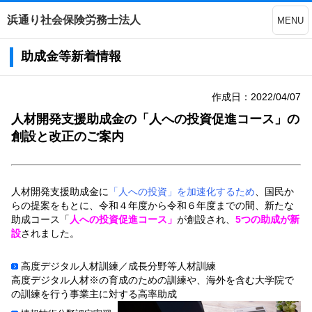
浜通り社会保険労務士法人
MENU
助成金等新着情報
作成日：2022/04/07
人材開発支援助成金の「人への投資促進コース」の
創設と改正のご案内
人材開発支援助成金に
「人への投資」を加速化するため
、国民か
らの提案をもとに、令和４年度から令和６年度までの間、新たな
助成コース「
人への投資促進コース」
が創設され、
5つの助成が新
設
されました。
高度デジタル人材訓練／成長分野等人材訓練
高度デジタル人材※の育成のための訓練や、海外を含む大学院で
の訓練を行う事業主に対する高率助成