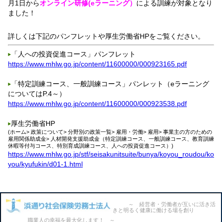
月1日から
オンライン研修(eラーニング）
による訓練が対象となり
ました！
詳しくは下記のパンフレットや厚生労働省HPをご覧ください。
「人への投資促進コース」パンフレット
https://www.mhlw.go.jp/content/11600000/000923165.pdf
「特定訓練コース、一般訓練コース」パンレット（eラーニング
についてはP.4～）
https://www.mhlw.go.jp/content/11600000/000923538.pdf
厚生労働省HP
(ホーム> 政策について> 分野別の政策一覧> 雇用・労働> 雇用> 事業主の方のための
雇用関係助成金> 人材開発支援助成金（特定訓練コース、一般訓練コース、教育訓練
休暇等付与コース、特別育成訓練コース、人への投資促進コース）)
https://www.mhlw.go.jp/stf/seisakunitsuite/bunya/koyou_roudou/ko
you/kyufukin/d01-1.html
～ 経営者・労働者が互いに活き活
きと明るく健康に働ける場を創り
職業人の幸福を最大化します！ ～